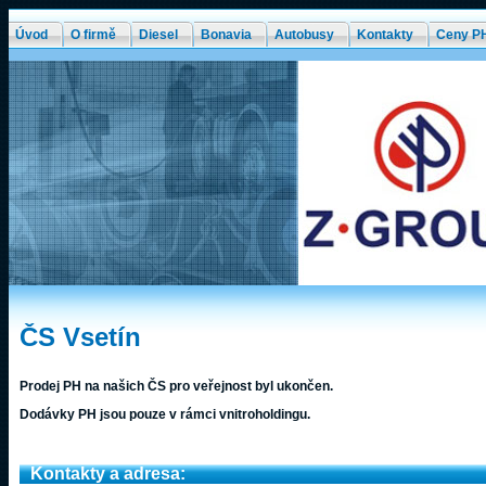
Úvod
O firmě
Diesel
Bonavia
Autobusy
Kontakty
Ceny P
ČS Vsetín
Prodej PH na našich ČS pro veřejnost byl ukončen.
Dodávky PH jsou pouze v rámci vnitroholdingu.
Kontakty a adresa: