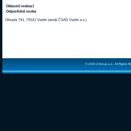
Oblastní vedoucí
Odpovědná osoba
Ohrada 791, 75541 Vsetín (areál ČSAD Vsetín a.s.)
© 2026 Z-Group a.s.. All Rights R