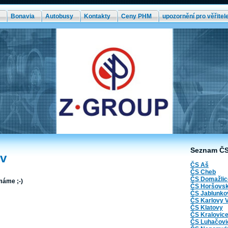
Bonavia
Autobusy
Kontakty
Ceny PHM
upozornění pro věřitel
Seznam Č
v
ČS Aš
ČS Cheb
ČS Domažlic
emáme ;-)
ČS Horšovsk
ČS Jablunko
ČS Karlovy 
ČS Klatovy
ČS Kralovic
ČS Luhačovi