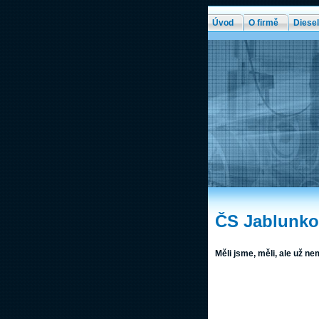
Úvod
O firmě
Diesel
ČS Jablunko
Měli jsme, měli, ale už n