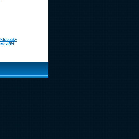
k
 Klobouky
Meziříčí