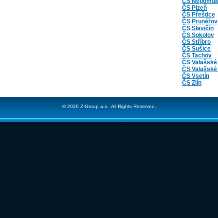
ČS Nepomu
ČS Plzeň
ČS Přeštice
ČS Prunéřov
ČS Slavičín
ČS Sokolov
ČS Stříbro
ČS Sušice
ČS Tachov
ČS Valašské
ČS Valašské 
ČS Vsetín
ČS Zlín
© 2026 Z-Group a.s.. All Rights Reserved.