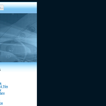
e
S
e
ý Týn
v
Vary
e
ce